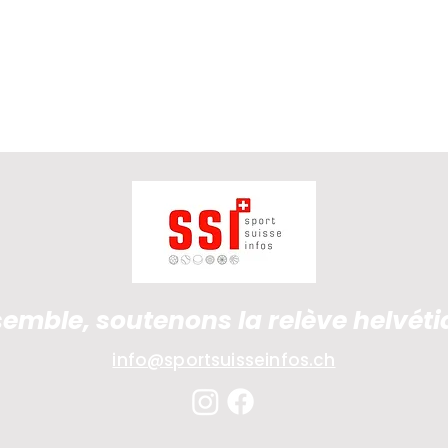
emble, soutenons la relève helvét
info@sportsuisseinfos.ch