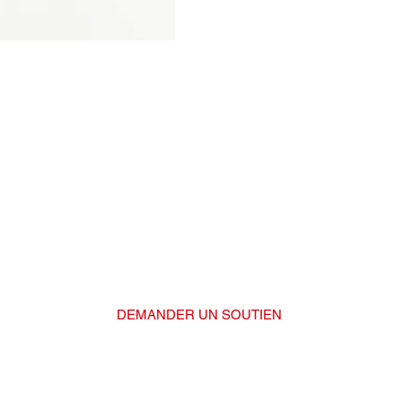
Vous êtes un·e jeune athlète et
avez besoin de soutien ?
nous votre candidature. Nous vous répondrons ra
DEMANDER UN SOUTIEN